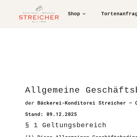
NHALT SPRINGEN
Shop
Tortenanfra
Allgemeine Geschäfts
der
Bäckerei-Konditorei Streicher – 
Stand: 09.12.2025
§ 1 Geltungsbereich
(1) Diese Allgemeinen Geschäftsbedin