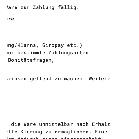
r Ware zur Zahlung fällig.
ndere:
isung/Klarna, Giropay etc.)
r nur bestimmte Zahlungsarten
ei Bonitätsfragen,
ugszinsen geltend zu machen. Weitere
er, die Ware unmittelbar nach Erhalt
hnelle Klärung zu ermöglichen. Eine
erden dadurch nicht eingeschränkt.